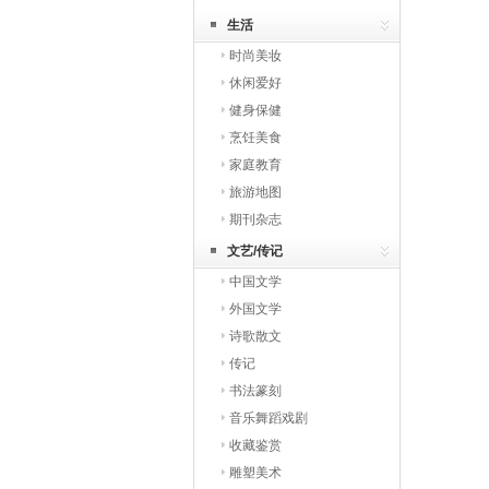
生活
时尚美妆
休闲爱好
健身保健
烹饪美食
家庭教育
旅游地图
期刊杂志
文艺/传记
中国文学
外国文学
诗歌散文
传记
书法篆刻
音乐舞蹈戏剧
收藏鉴赏
雕塑美术