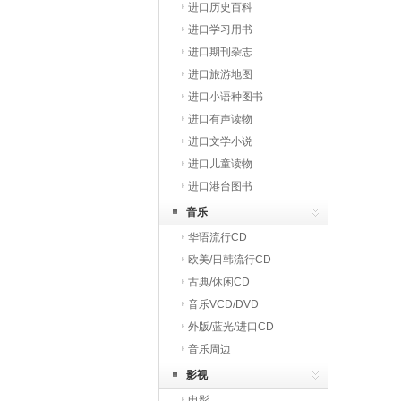
进口历史百科
进口学习用书
进口期刊杂志
进口旅游地图
进口小语种图书
进口有声读物
进口文学小说
进口儿童读物
进口港台图书
音乐
华语流行CD
欧美/日韩流行CD
古典/休闲CD
音乐VCD/DVD
外版/蓝光/进口CD
音乐周边
影视
电影