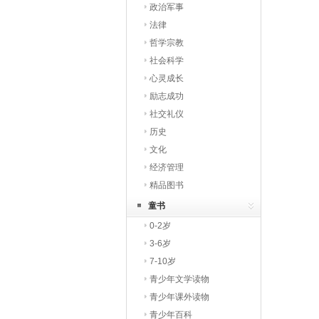
政治军事
法律
哲学宗教
社会科学
心灵成长
励志成功
社交礼仪
历史
文化
经济管理
精品图书
童书
0-2岁
3-6岁
7-10岁
青少年文学读物
青少年课外读物
青少年百科