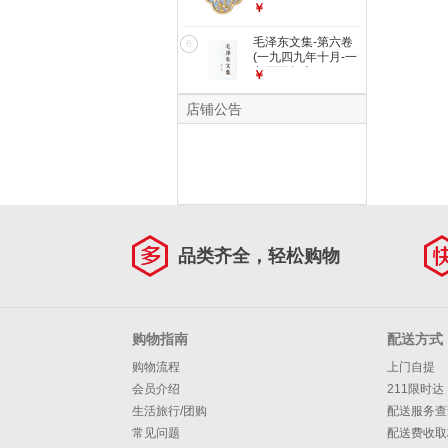
贴（连年有余款）纪
￥
票 哪吒之魔童降世
念品 礼物 单品
土拨鼠 可可豆动画
4.8*4.3*0.4
毛泽东文集-第六卷
彩条屋影业
6
(一九四九年十月-一
九五五年十
￥
店铺公告
品类齐全，轻松购物
购物指南
配送方式
购物流程
上门自提
会员介绍
211限时达
生活旅行/团购
配送服务查
常见问题
配送费收取