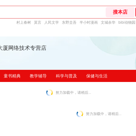
村上春树
莫言
人民文学
东野圭吾
半小时漫画
文城余华
bibi动物园
大厦网络技术专营店
童书精典
教学辅导
科学与普及
保健与生活
努力加载中，请稍后...
努力加载中，请稍后...