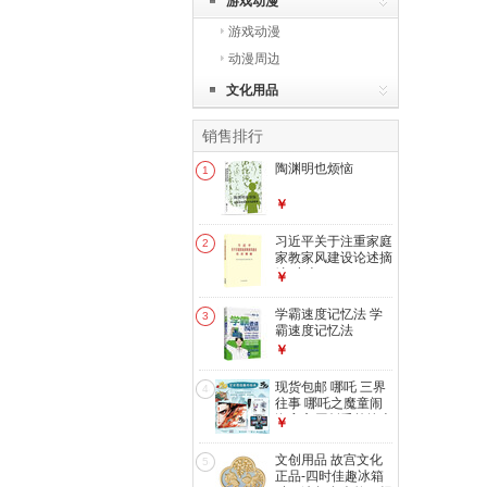
游戏动漫
游戏动漫
动漫周边
文化用品
销售排行
陶渊明也烦恼
1
￥
习近平关于注重家庭
2
家教家风建设论述摘
编-小本
￥
学霸速度记忆法 学
3
霸速度记忆法
￥
现货包邮 哪吒 三界
4
往事 哪吒之魔童闹
海官方原创番外绘本
￥
电影主创团队亲绘
导演饺子寄语 超长
文创用品 故宫文化
5
拉页隐藏彩蛋 附赠
正品-四时佳趣冰箱
PVC书签 镭射藏书